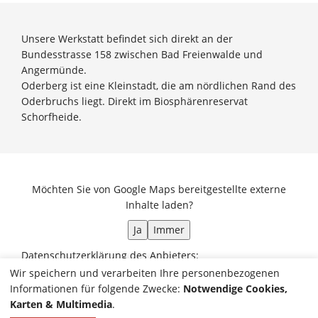
Unsere Werkstatt befindet sich direkt an der
Bundesstrasse 158 zwischen Bad Freienwalde und
Angermünde.
Oderberg ist eine Kleinstadt, die am nördlichen Rand des
Oderbruchs liegt. Direkt im Biosphärenreservat
Schorfheide.
Möchten Sie von
Google Maps
bereitgestellte externe
Inhalte laden?
Ja
Immer
Datenschutzerklärung des Anbieters:
https://policies.google.com/privacy?hl=de
Wir speichern und verarbeiten Ihre personenbezogenen
Informationen für folgende Zwecke:
Notwendige Cookies,
Direkt zum Routenplaner
Karten & Multimedia
.